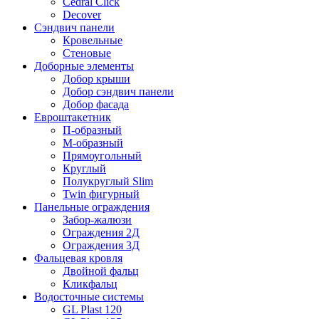
Cedral Click
Decover
Сэндвич панели
Кровельные
Стеновые
Доборные элементы
Добор крыши
Добор сэндвич панели
Добор фасада
Евроштакетник
П-образный
М-образный
Прямоугольный
Круглый
Полукруглый Slim
Twin фигурный
Панельные ограждения
Забор-жалюзи
Ограждения 2Д
Ограждения 3Д
Фальцевая кровля
Двойной фальц
Кликфальц
Водосточные системы
GL Plast 120