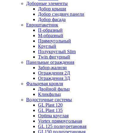
Доборные элементы
Добор крыши
Добор сэндвич панели
Добор фасада
Евроштакетник
П-образный
М-образный
Прямоугольный
Круглый
Полукруглый Slim
Twin фигурный
Панельные ограждения
Забор-жалюзи
Ограждения 2Д
Ограждения 3Д
Фальцевая кровля
Двойной фальц
Кликфальц
Водосточные системы
GL Plast 120
GL Plast 135
Optima круглая
Vortex прямоугольная
GL 125 полиуретановая
GL150 полиуретановая