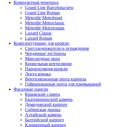
Композитная черепица
Grand Line Barcelona new
Grand Line Roman
Metrotile Metrobond
Metrotile Metroclassic
Metrotile Metroroman
Luxard Classic
Luxard Roman
Комплектующие для кровли
Снегозадержатели и ограждения
Чердачные лестницы
Мансардные окна
Кровельная вентиляция
Пароизоляция кровли
Лента конька
Вентиляционная лента карниза
Гофрированная лента для примыканий
Фасадные панели
Крымский сланец
Екатерининский камень
Демидовский кирпич
Сибирская дранка
Алтайский камень
Балтийский кирпич
Клинкерный кирпич