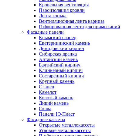
Кровельная вентиляция
Пароизоляция кровли
Лента конька
Вентиляционная лента карниза
Гофрированная лента для примыканий
Фасадные панели
Крымский сланец
Екатерининский камень
Демидовский кирпич
Сибирская дранка
Алтайский камень
Балтийский кирпич
Клинкерный кирпич
Состаренный кирпич
Крупный камень
Сланец
Камелот
Колотый камень
Дикий камень
Скала
Панели Ю-Пласт
Фасадные кассеты
Открытые металлокассеты
Угловые металлокассеты
П-образные металлокассеты