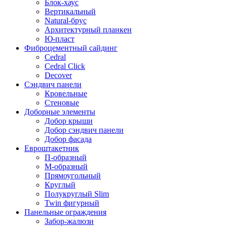
Блок-хаус
Вертикальный
Natural-брус
Архитектурный планкен
Ю-пласт
Фиброцементный сайдинг
Cedral
Cedral Click
Decover
Сэндвич панели
Кровельные
Стеновые
Доборные элементы
Добор крыши
Добор сэндвич панели
Добор фасада
Евроштакетник
П-образный
М-образный
Прямоугольный
Круглый
Полукруглый Slim
Twin фигурный
Панельные ограждения
Забор-жалюзи