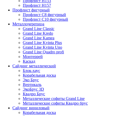
Профлист Н153
Профлист Н157
Профлист фигурный
Профлист С8 фигурный
Профлист С10 фигурный
Металлочерепица
Grand Line Classic
Grand Line Kredo
Grand Line Kamea
Grand Line Kvinta Plus
Grand Line Kvinta Uno
Grand Line Quadro profi
Монтеррей
Каскад
Сайдинг металлический
Блок-хаус
Корабельная доска
Эко Брус
Вертикаль
ЭкоБрус 3D
Квадро Брус
Металлические софиты Grand Line
Металлические софиты Квадро брус
Сайдинг виниловый
Корабельная доска