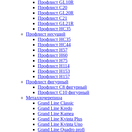
Профлист GL10R
Профлист С20
Профлист GL20R
Профлист С21
Профлист GL21R
Профлист НС35
Профлист несущий
Профлист НС35
Профлист НС44
Профлист Н57
Профлист Н60
Профлист Н75
Профлист Н114
Профлист Н153
Профлист Н157
Профлист фигурный
Профлист С8 фигурный
Профлист С10 фигурный
Металлочерепица
Grand Line Classic
Grand Line Kredo
Grand Line Kamea
Grand Line Kvinta Plus
Grand Line Kvinta Uno
Grand Line Quadro profi