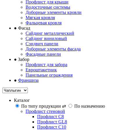
Профлист для крыши
Водосточные системы
Доборные элементы кровли
Мягкая кровля
Фальцевая кровля
●
Фасад
Сайдинг металлический
Сайдинг виниловый
Сэндвич панели
Доборные элементы фасада
Фасадные панели
●
Забор
Профлист для забора
Евроштакетник
Панельные ограждения
●
Франшиза
Каталог
По типу продукции
⇄
По назначению
Профлист стеновой
Профлист С8
Профлист GL8
Профлист С10