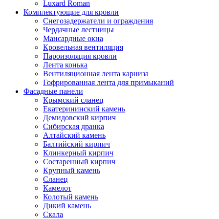
Luxard Roman
Комплектующие для кровли
Снегозадержатели и ограждения
Чердачные лестницы
Мансардные окна
Кровельная вентиляция
Пароизоляция кровли
Лента конька
Вентиляционная лента карниза
Гофрированная лента для примыканий
Фасадные панели
Крымский сланец
Екатерининский камень
Демидовский кирпич
Сибирская дранка
Алтайский камень
Балтийский кирпич
Клинкерный кирпич
Состаренный кирпич
Крупный камень
Сланец
Камелот
Колотый камень
Дикий камень
Скала