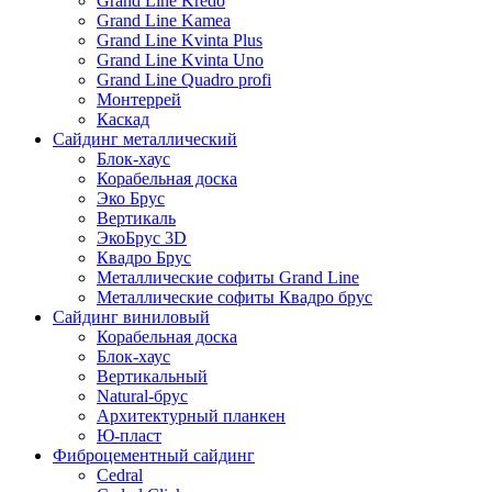
Grand Line Kredo
Grand Line Kamea
Grand Line Kvinta Plus
Grand Line Kvinta Uno
Grand Line Quadro profi
Монтеррей
Каскад
Сайдинг металлический
Блок-хаус
Корабельная доска
Эко Брус
Вертикаль
ЭкоБрус 3D
Квадро Брус
Металлические софиты Grand Line
Металлические софиты Квадро брус
Сайдинг виниловый
Корабельная доска
Блок-хаус
Вертикальный
Natural-брус
Архитектурный планкен
Ю-пласт
Фиброцементный сайдинг
Cedral