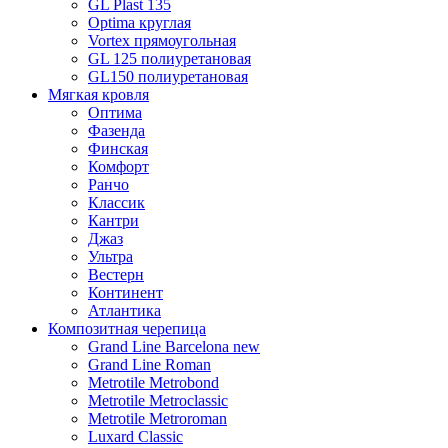
GL Plast 135
Optima круглая
Vortex прямоугольная
GL 125 полиуретановая
GL150 полиуретановая
Мягкая кровля
Оптима
Фазенда
Финская
Комфорт
Ранчо
Классик
Кантри
Джаз
Ультра
Вестерн
Континент
Атлантика
Композитная черепица
Grand Line Barcelona new
Grand Line Roman
Metrotile Metrobond
Metrotile Metroclassic
Metrotile Metroroman
Luxard Classic