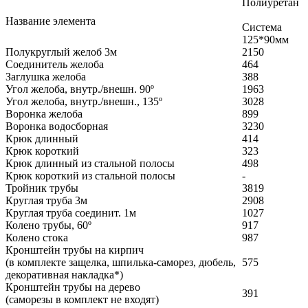
Полиуретан
Название элемента
Система
125*90мм
Полукруглый желоб 3м
2150
Соединитель желоба
464
Заглушка желоба
388
Угол желоба, внутр./внешн. 90º
1963
Угол желоба, внутр./внешн., 135º
3028
Воронка желоба
899
Воронка водосборная
3230
Крюк длинный
414
Крюк короткий
323
Крюк длинный из стальной полосы
498
Крюк короткий из стальной полосы
-
Тройник трубы
3819
Круглая труба 3м
2908
Круглая труба соединит. 1м
1027
Колено трубы, 60º
917
Колено стока
987
Кронштейн трубы на кирпич
(в комплекте защелка, шпилька-саморез, дюбель,
575
декоративная накладка*)
Кронштейн трубы на дерево
391
(саморезы в комплект не входят)