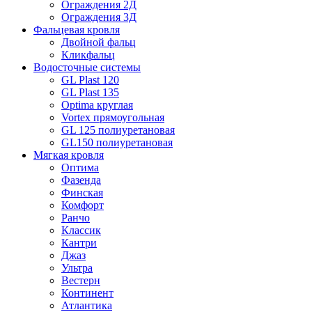
Ограждения 2Д
Ограждения 3Д
Фальцевая кровля
Двойной фальц
Кликфальц
Водосточные системы
GL Plast 120
GL Plast 135
Optima круглая
Vortex прямоугольная
GL 125 полиуретановая
GL150 полиуретановая
Мягкая кровля
Оптима
Фазенда
Финская
Комфорт
Ранчо
Классик
Кантри
Джаз
Ультра
Вестерн
Континент
Атлантика