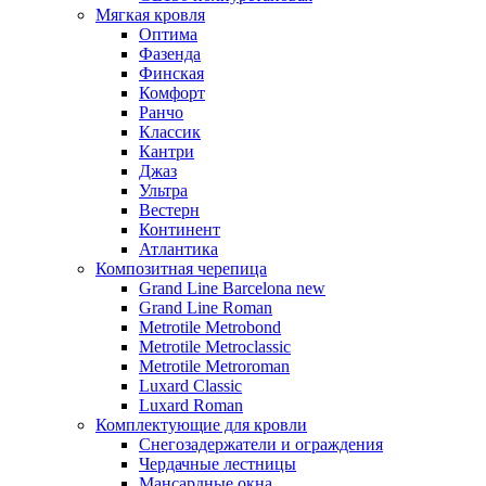
Мягкая кровля
Оптима
Фазенда
Финская
Комфорт
Ранчо
Классик
Кантри
Джаз
Ультра
Вестерн
Континент
Атлантика
Композитная черепица
Grand Line Barcelona new
Grand Line Roman
Metrotile Metrobond
Metrotile Metroclassic
Metrotile Metroroman
Luxard Classic
Luxard Roman
Комплектующие для кровли
Снегозадержатели и ограждения
Чердачные лестницы
Мансардные окна