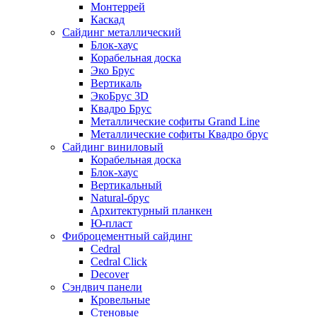
Монтеррей
Каскад
Сайдинг металлический
Блок-хаус
Корабельная доска
Эко Брус
Вертикаль
ЭкоБрус 3D
Квадро Брус
Металлические софиты Grand Line
Металлические софиты Квадро брус
Сайдинг виниловый
Корабельная доска
Блок-хаус
Вертикальный
Natural-брус
Архитектурный планкен
Ю-пласт
Фиброцементный сайдинг
Cedral
Cedral Click
Decover
Сэндвич панели
Кровельные
Стеновые