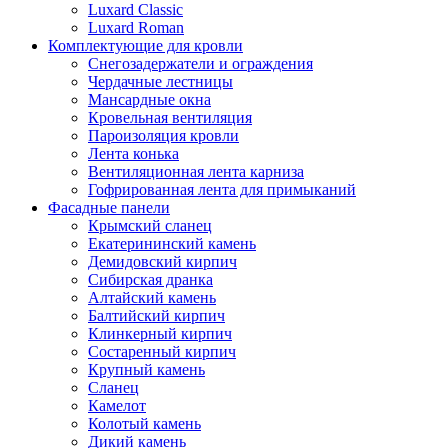
Luxard Classic
Luxard Roman
Комплектующие для кровли
Снегозадержатели и ограждения
Чердачные лестницы
Мансардные окна
Кровельная вентиляция
Пароизоляция кровли
Лента конька
Вентиляционная лента карниза
Гофрированная лента для примыканий
Фасадные панели
Крымский сланец
Екатерининский камень
Демидовский кирпич
Сибирская дранка
Алтайский камень
Балтийский кирпич
Клинкерный кирпич
Состаренный кирпич
Крупный камень
Сланец
Камелот
Колотый камень
Дикий камень