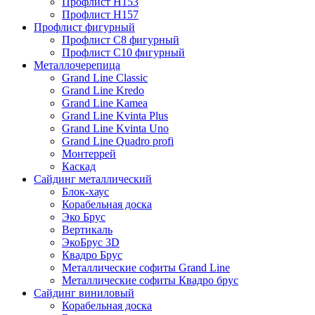
Профлист Н153
Профлист Н157
Профлист фигурный
Профлист С8 фигурный
Профлист С10 фигурный
Металлочерепица
Grand Line Classic
Grand Line Kredo
Grand Line Kamea
Grand Line Kvinta Plus
Grand Line Kvinta Uno
Grand Line Quadro profi
Монтеррей
Каскад
Сайдинг металлический
Блок-хаус
Корабельная доска
Эко Брус
Вертикаль
ЭкоБрус 3D
Квадро Брус
Металлические софиты Grand Line
Металлические софиты Квадро брус
Сайдинг виниловый
Корабельная доска