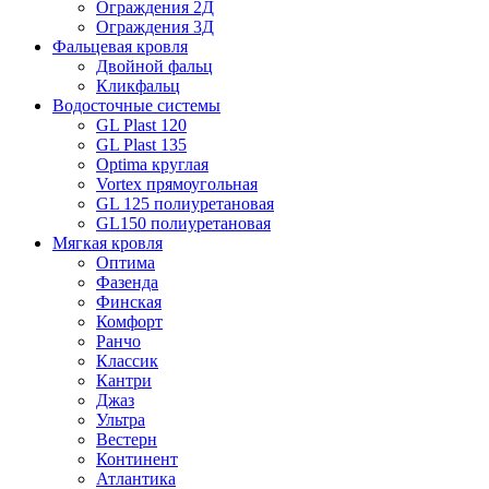
Ограждения 2Д
Ограждения 3Д
Фальцевая кровля
Двойной фальц
Кликфальц
Водосточные системы
GL Plast 120
GL Plast 135
Optima круглая
Vortex прямоугольная
GL 125 полиуретановая
GL150 полиуретановая
Мягкая кровля
Оптима
Фазенда
Финская
Комфорт
Ранчо
Классик
Кантри
Джаз
Ультра
Вестерн
Континент
Атлантика