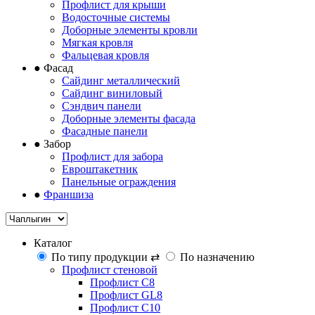
Профлист для крыши
Водосточные системы
Доборные элементы кровли
Мягкая кровля
Фальцевая кровля
●
Фасад
Сайдинг металлический
Сайдинг виниловый
Сэндвич панели
Доборные элементы фасада
Фасадные панели
●
Забор
Профлист для забора
Евроштакетник
Панельные ограждения
●
Франшиза
Каталог
По типу продукции
⇄
По назначению
Профлист стеновой
Профлист С8
Профлист GL8
Профлист С10