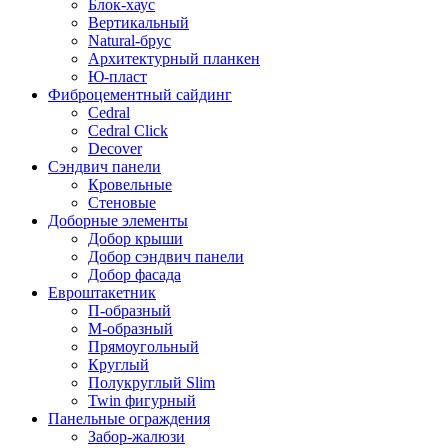
Блок-хаус
Вертикальный
Natural-брус
Архитектурный планкен
Ю-пласт
Фиброцементный сайдинг
Cedral
Cedral Click
Decover
Сэндвич панели
Кровельные
Стеновые
Доборные элементы
Добор крыши
Добор сэндвич панели
Добор фасада
Евроштакетник
П-образный
М-образный
Прямоугольный
Круглый
Полукруглый Slim
Twin фигурный
Панельные ограждения
Забор-жалюзи