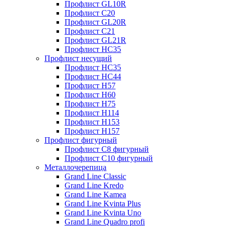
Профлист GL10R
Профлист С20
Профлист GL20R
Профлист С21
Профлист GL21R
Профлист НС35
Профлист несущий
Профлист НС35
Профлист НС44
Профлист Н57
Профлист Н60
Профлист Н75
Профлист Н114
Профлист Н153
Профлист Н157
Профлист фигурный
Профлист С8 фигурный
Профлист С10 фигурный
Металлочерепица
Grand Line Classic
Grand Line Kredo
Grand Line Kamea
Grand Line Kvinta Plus
Grand Line Kvinta Uno
Grand Line Quadro profi