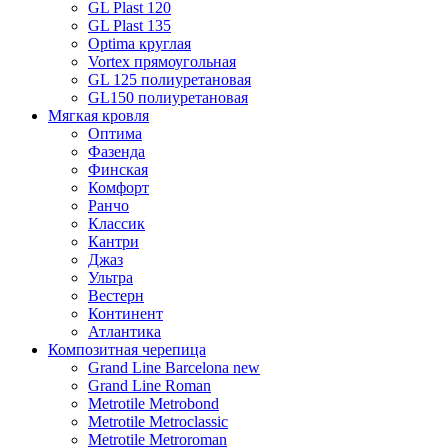
GL Plast 120
GL Plast 135
Optima круглая
Vortex прямоугольная
GL 125 полиуретановая
GL150 полиуретановая
Мягкая кровля
Оптима
Фазенда
Финская
Комфорт
Ранчо
Классик
Кантри
Джаз
Ультра
Вестерн
Континент
Атлантика
Композитная черепица
Grand Line Barcelona new
Grand Line Roman
Metrotile Metrobond
Metrotile Metroclassic
Metrotile Metroroman