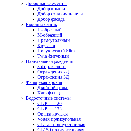
Доборные элементы
Добор крыши
Добор сэндвич панели
Добор фасада
Евроштакетник
П-образный
М-образный
Прямоугольный
Круглый
Полукруглый Slim
Twin фигурный
Панельные ограждения
Забор-жалюзи
Ограждения 2Д
Ограждения 3Д
Фальцевая кровля
Двойной фальц
Кликфальц
Водосточные системы
GL Plast 120
GL Plast 135
Optima круглая
Vortex прямоугольная
GL 125 полиуретановая
GL150 полиуретановая