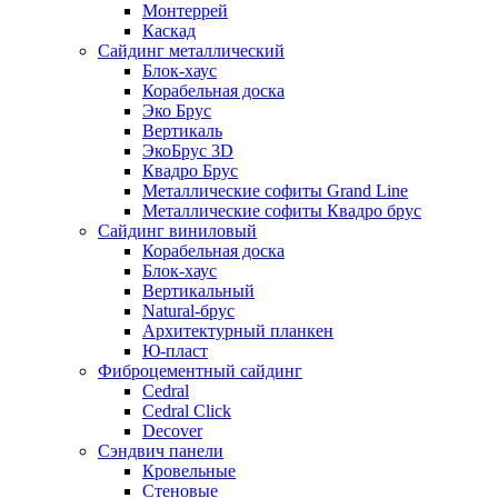
Монтеррей
Каскад
Сайдинг металлический
Блок-хаус
Корабельная доска
Эко Брус
Вертикаль
ЭкоБрус 3D
Квадро Брус
Металлические софиты Grand Line
Металлические софиты Квадро брус
Сайдинг виниловый
Корабельная доска
Блок-хаус
Вертикальный
Natural-брус
Архитектурный планкен
Ю-пласт
Фиброцементный сайдинг
Cedral
Cedral Click
Decover
Сэндвич панели
Кровельные
Стеновые