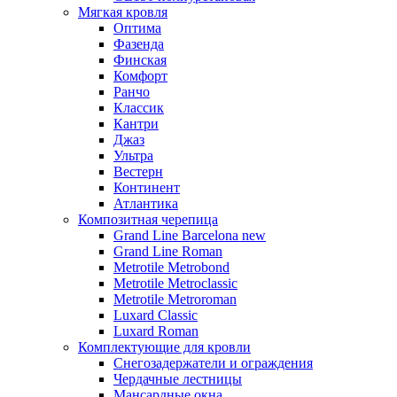
Мягкая кровля
Оптима
Фазенда
Финская
Комфорт
Ранчо
Классик
Кантри
Джаз
Ультра
Вестерн
Континент
Атлантика
Композитная черепица
Grand Line Barcelona new
Grand Line Roman
Metrotile Metrobond
Metrotile Metroclassic
Metrotile Metroroman
Luxard Classic
Luxard Roman
Комплектующие для кровли
Снегозадержатели и ограждения
Чердачные лестницы
Мансардные окна