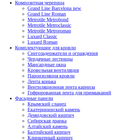
Композитная черепица
Grand Line Barcelona new
Grand Line Roman
Metrotile Metrobond
Metrotile Metroclassic
Metrotile Metroroman
Luxard Classic
Luxard Roman
Комплектующие для кровли
Снегозадержатели и ограждения
Чердачные лестницы
Мансардные окна
Кровельная вентиляция
Пароизоляция кровли
Лента конька
Вентиляционная лента карниза
Гофрированная лента для примыканий
Фасадные панели
Крымский сланец
Екатерининский камень
Демидовский кирпич
Сибирская дранка
Алтайский камень
Балтийский кирпич
Клинкерный кирпич