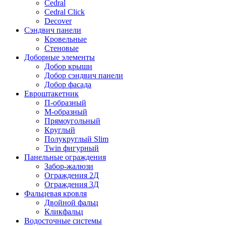
Cedral
Cedral Click
Decover
Сэндвич панели
Кровельные
Стеновые
Доборные элементы
Добор крыши
Добор сэндвич панели
Добор фасада
Евроштакетник
П-образный
М-образный
Прямоугольный
Круглый
Полукруглый Slim
Twin фигурный
Панельные ограждения
Забор-жалюзи
Ограждения 2Д
Ограждения 3Д
Фальцевая кровля
Двойной фальц
Кликфальц
Водосточные системы