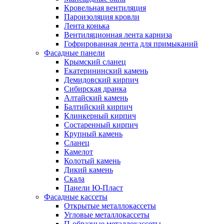
Кровельная вентиляция
Пароизоляция кровли
Лента конька
Вентиляционная лента карниза
Гофрированная лента для примыканий
Фасадные панели
Крымский сланец
Екатерининский камень
Демидовский кирпич
Сибирская дранка
Алтайский камень
Балтийский кирпич
Клинкерный кирпич
Состаренный кирпич
Крупный камень
Сланец
Камелот
Колотый камень
Дикий камень
Скала
Панели Ю-Пласт
Фасадные кассеты
Открытые металлокассеты
Угловые металлокассеты
П-образные металлокассеты