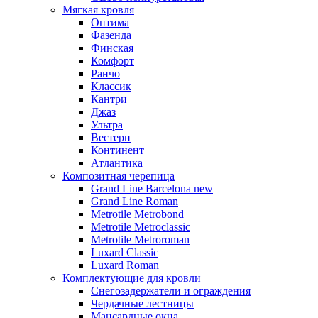
Мягкая кровля
Оптима
Фазенда
Финская
Комфорт
Ранчо
Классик
Кантри
Джаз
Ультра
Вестерн
Континент
Атлантика
Композитная черепица
Grand Line Barcelona new
Grand Line Roman
Metrotile Metrobond
Metrotile Metroclassic
Metrotile Metroroman
Luxard Classic
Luxard Roman
Комплектующие для кровли
Снегозадержатели и ограждения
Чердачные лестницы
Мансардные окна