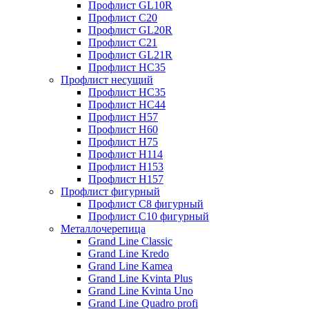
Профлист GL10R
Профлист С20
Профлист GL20R
Профлист С21
Профлист GL21R
Профлист НС35
Профлист несущий
Профлист НС35
Профлист НС44
Профлист Н57
Профлист Н60
Профлист Н75
Профлист Н114
Профлист Н153
Профлист Н157
Профлист фигурный
Профлист С8 фигурный
Профлист С10 фигурный
Металлочерепица
Grand Line Classic
Grand Line Kredo
Grand Line Kamea
Grand Line Kvinta Plus
Grand Line Kvinta Uno
Grand Line Quadro profi