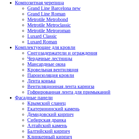
Композитная черепица
Grand Line Barcelona new
Grand Line Roman
Metrotile Metrobond
Metrotile Metroclassic
Metrotile Metroroman
Luxard Classic
Luxard Roman
Комплектующие для кровли
Снегозадержатели и ограждения
Чердачные лестницы
Мансардные окна
Кровельная вентиляция
Пароизоляция кровли
Лента конька
Вентиляционная лента карниза
Гофрированная лента для примыканий
Фасадные панели
Крымский сланец
Екатерининский камень
Демидовский кирпич
Сибирская дранка
Алтайский камень
Балтийский кирпич
Клинкерный кирпич