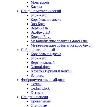
Монтеррей
Каскад
Сайдинг металлический
Блок-хаус
Корабельная доска
Эко Брус
Вертикаль
ЭкоБрус 3D
Квадро Брус
Металлические софиты Grand Line
Металлические софиты Квадро брус
Сайдинг виниловый
Корабельная доска
Блок-хаус
Вертикальный
Natural-брус
Архитектурный планкен
Ю-пласт
Фиброцементный сайдинг
Cedral
Cedral Click
Decover
Сэндвич панели
Кровельные
Стеновые