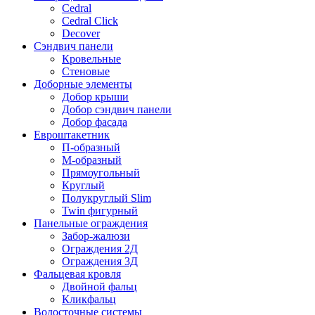
Cedral
Cedral Click
Decover
Сэндвич панели
Кровельные
Стеновые
Доборные элементы
Добор крыши
Добор сэндвич панели
Добор фасада
Евроштакетник
П-образный
М-образный
Прямоугольный
Круглый
Полукруглый Slim
Twin фигурный
Панельные ограждения
Забор-жалюзи
Ограждения 2Д
Ограждения 3Д
Фальцевая кровля
Двойной фальц
Кликфальц
Водосточные системы