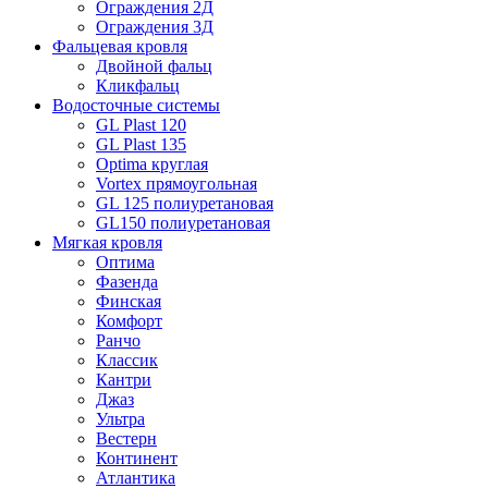
Ограждения 2Д
Ограждения 3Д
Фальцевая кровля
Двойной фальц
Кликфальц
Водосточные системы
GL Plast 120
GL Plast 135
Optima круглая
Vortex прямоугольная
GL 125 полиуретановая
GL150 полиуретановая
Мягкая кровля
Оптима
Фазенда
Финская
Комфорт
Ранчо
Классик
Кантри
Джаз
Ультра
Вестерн
Континент
Атлантика