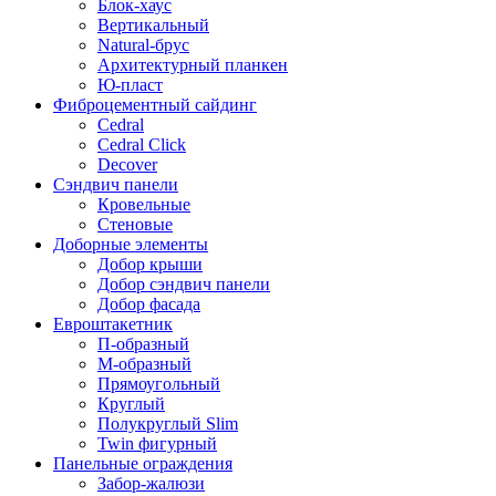
Блок-хаус
Вертикальный
Natural-брус
Архитектурный планкен
Ю-пласт
Фиброцементный сайдинг
Cedral
Cedral Click
Decover
Сэндвич панели
Кровельные
Стеновые
Доборные элементы
Добор крыши
Добор сэндвич панели
Добор фасада
Евроштакетник
П-образный
М-образный
Прямоугольный
Круглый
Полукруглый Slim
Twin фигурный
Панельные ограждения
Забор-жалюзи