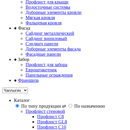
Профлист для крыши
Водосточные системы
Доборные элементы кровли
Мягкая кровля
Фальцевая кровля
●
Фасад
Сайдинг металлический
Сайдинг виниловый
Сэндвич панели
Доборные элементы фасада
Фасадные панели
●
Забор
Профлист для забора
Евроштакетник
Панельные ограждения
●
Франшиза
Каталог
По типу продукции
⇄
По назначению
Профлист стеновой
Профлист С8
Профлист GL8
Профлист С10