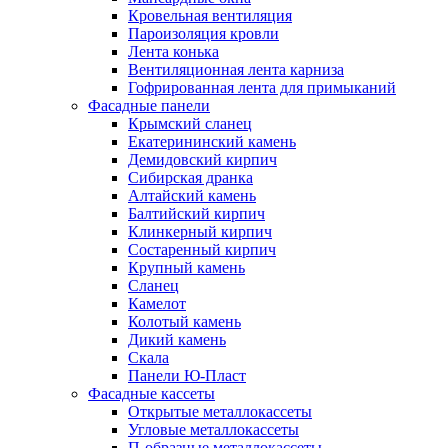
Кровельная вентиляция
Пароизоляция кровли
Лента конька
Вентиляционная лента карниза
Гофрированная лента для примыканий
Фасадные панели
Крымский сланец
Екатерининский камень
Демидовский кирпич
Сибирская дранка
Алтайский камень
Балтийский кирпич
Клинкерный кирпич
Состаренный кирпич
Крупный камень
Сланец
Камелот
Колотый камень
Дикий камень
Скала
Панели Ю-Пласт
Фасадные кассеты
Открытые металлокассеты
Угловые металлокассеты
П-образные металлокассеты