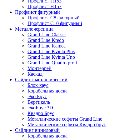
Профлист Н153
Профлист Н157
Профлист фигурный
Профлист С8 фигурный
Профлист С10 фигурный
Металлочерепица
Grand Line Classic
Grand Line Kredo
Grand Line Kamea
Grand Line Kvinta Plus
Grand Line Kvinta Uno
Grand Line Quadro profi
Монтеррей
Каскад
Сайдинг металлический
Блок-хаус
Корабельная доска
Эко Брус
Вертикаль
ЭкоБрус 3D
Квадро Брус
Металлические софиты Grand Line
Металлические софиты Квадро брус
Сайдинг виниловый
Корабельная доска