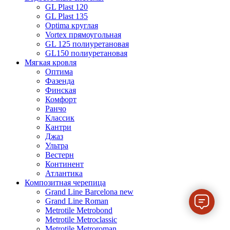
GL Plast 120
GL Plast 135
Optima круглая
Vortex прямоугольная
GL 125 полиуретановая
GL150 полиуретановая
Мягкая кровля
Оптима
Фазенда
Финская
Комфорт
Ранчо
Классик
Кантри
Джаз
Ультра
Вестерн
Континент
Атлантика
Композитная черепица
Grand Line Barcelona new
Grand Line Roman
Metrotile Metrobond
Metrotile Metroclassic
Metrotile Metroroman