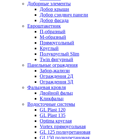
Доборные элементы
Добор крыши
Добор сэндвич панели
Добор фасада
Евроштакетник
П-образный
М-образный
Прямоугольный
Круглый
Полукруглый Slim
Twin фигурный
Панельные ограждения
Забор-жалюзи
Ограждения 2Д
Ограждения 3Д
Фальцевая кровля
Двойной фальц
Кликфальц
Водосточные системы
GL Plast 120
GL Plast 135
Optima круглая
Vortex прямоугольная
GL 125 полиуретановая
GL150 полиуретановая