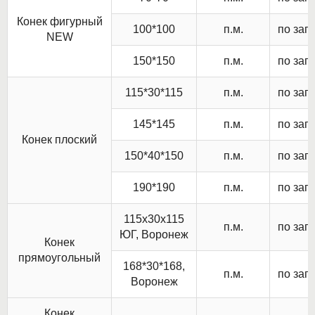
Конек фигурный
100*100
п.м.
по зап
NEW
150*150
п.м.
по зап
115*30*115
п.м.
по зап
145*145
п.м.
по зап
Конек плоский
150*40*150
п.м.
по зап
190*190
п.м.
по зап
115х30х115
п.м.
по зап
ЮГ, Воронеж
Конек
прямоугольный
168*30*168,
п.м.
по зап
Воронеж
Конек