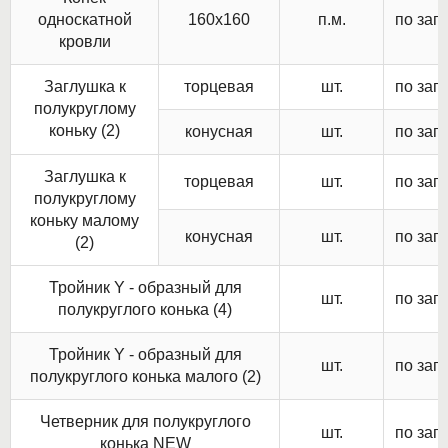
односкатной
160х160
п.м.
по зап
кровли
Заглушка к
торцевая
шт.
по зап
полукруглому
коньку (2)
конусная
шт.
по зап
Заглушка к
торцевая
шт.
по зап
полукруглому
коньку малому
конусная
шт.
по зап
(2)
Тройник Y - образный для
шт.
по зап
полукруглого конька (4)
Тройник Y - образный для
шт.
по зап
полукруглого конька малого (2)
Четверник для полукруглого
шт.
по зап
конька NEW