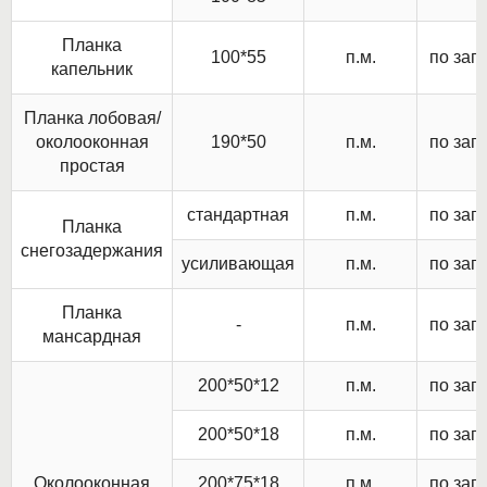
Планка
100*55
п.м.
по зап
капельник
Планка лобовая/
околооконная
190*50
п.м.
по зап
простая
стандартная
п.м.
по зап
Планка
снегозадержания
усиливающая
п.м.
по зап
Планка
-
п.м.
по зап
мансардная
200*50*12
п.м.
по зап
200*50*18
п.м.
по зап
Околооконная
200*75*18
п.м.
по зап