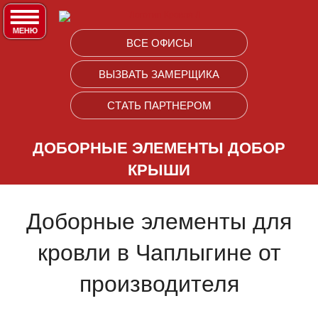
МЕНЮ
ВСЕ ОФИСЫ
ПРОДУКЦИЯ
❭
ВЫЗВАТЬ ЗАМЕРЩИКА
ПРОФЛИСТ
УСЛУГИ
❭
СТАТЬ ПАРТНЕРОМ
ПРОФЛИСТ ФИГУРНЫЙ
ДОСТАВКА
ПРАЙС-ЛИСТЫ
❭
ДОБОРНЫЕ ЭЛЕМЕНТЫ ДОБОР
МЕТАЛЛОЧЕРЕПИЦА
ПОСТАВКИ В ГОРОДА РФ
КРЫШИ
ПРОФЛИСТ
САЙДИНГ МЕТАЛЛИЧЕСКИЙ
ВЫЕЗД НА ЗАМЕР
МЕТАЛЛОЧЕРЕПИЦА
Доборные элементы для
САЙДИНГ ВИНИЛОВЫЙ
МОНТАЖ ЗАБОРОВ
ВОДОСТОЧНЫЕ СИСТЕМЫ
кровли в Чаплыгине от
ФИБРОЦЕМЕНТНЫЙ САЙДИНГ
МОНТАЖ КРОВЛИ
САЙДИНГ ВИНИЛОВЫЙ
производителя
СЭНДВИЧ ПАНЕЛИ
МОНТАЖ ФАСАДОВ
САЙДИНГ МЕТАЛЛИЧЕСКИЙ