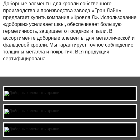
Доборные элементы для кровли собственного
ДОБОРНЫЕ ЭЛЕМЕНТЫ
производства и производства завода «Гран Лайн»
СЭНДВИЧ ПАНЕЛИ
предлагает купить компания «Кровля Л». Использование
ЕВРОШТАКЕТНИК
«доборки» усиливает швы, обеспечивает большую
ДОБОРНЫЕ ЭЛЕМЕНТЫ
герметичность, защищает от осадков и пыли. В
ПАНЕЛЬНЫЕ ОГРАЖДЕНИЯ
ассортименте доборные элементы для металлической и
ЕВРОШТАКЕТНИК
фальцевой кровли. Мы гарантирует точное соблюдение
ФАЛЬЦЕВАЯ КРОВЛЯ
толщины металла и покрытия. Вся продукция
ПАНЕЛЬНЫЕ ОГРАЖДЕНИЯ
сертифицирована.
ВОДОСТОЧНЫЕ СИСТЕМЫ
ФАЛЬЦЕВАЯ КРОВЛЯ
МЯГКАЯ КРОВЛЯ
МЯГКАЯ КРОВЛЯ
КОМПОЗИТНАЯ ЧЕРЕПИЦА
ФАСАДНЫЕ ПАНЕЛИ
КОМПЛЕКТУЮЩИЕ ДЛЯ КРОВЛИ
ПРАЙС-ЛИСТ ФАСАДНЫЕ
КАССЕТЫ
ФАСАДНЫЕ ПАНЕЛИ