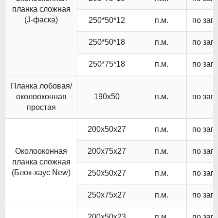
планка сложная
(J-фаска)
250*50*12
п.м.
по зап
250*50*18
п.м.
по зап
250*75*18
п.м.
по зап
Планка лобовая/
околооконная
190х50
п.м.
по зап
простая
200х50х27
п.м.
по зап
Околооконная
200х75х27
п.м.
по зап
планка сложная
(Блок-хаус New)
250х50х27
п.м.
по зап
250х75х27
п.м.
по зап
200х50х23
п.м.
по зап