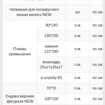
Четверник для полукруглого
шт.
по зап
конька малого NEW
90*140
п.м.
по зап
150*250
п.м.
по зап
нижняя
Планка
п.м.
по зап
122*260
примыкания
внакладку
п.м.
по зап
25х17х35х17
в штробу 60
п.м.
по зап
70*70
п.м.
по зап
Ендова верхняя
100*100
п.м.
по зап
фигурная NEW