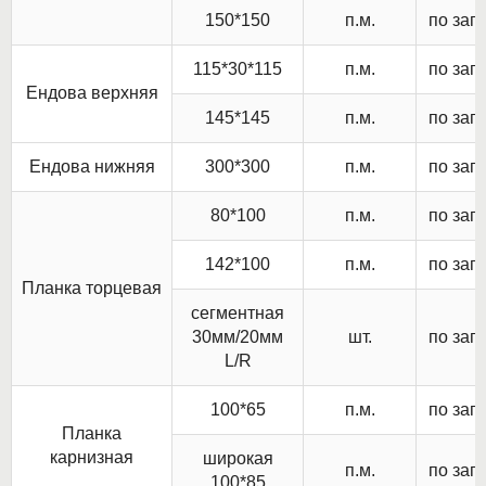
150*150
п.м.
по зап
115*30*115
п.м.
по зап
Ендова верхняя
145*145
п.м.
по зап
Ендова нижняя
300*300
п.м.
по зап
80*100
п.м.
по зап
142*100
п.м.
по зап
Планка торцевая
сегментная
30мм/20мм
шт.
по зап
L/R
100*65
п.м.
по зап
Планка
карнизная
широкая
п.м.
по зап
100*85