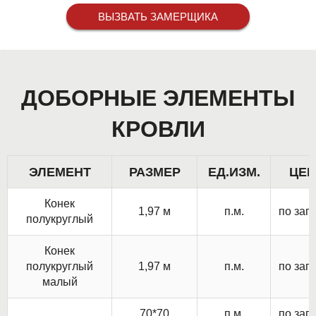
ВЫЗВАТЬ ЗАМЕРЩИКА
ДОБОРНЫЕ ЭЛЕМЕНТЫ
КРОВЛИ
ЭЛЕМЕНТ
РАЗМЕР
ЕД.ИЗМ.
ЦЕ
Конек
1,97 м
п.м.
по зап
полукруглый
Конек
полукруглый
1,97 м
п.м.
по зап
малый
70*70
п.м.
по зап